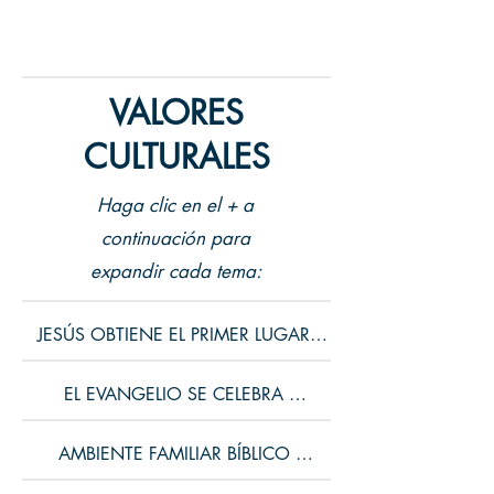
VALORES
CULTURALES
Haga clic en el + a
continuación para
expandir cada tema:
JESÚS OBTIENE EL PRIMER LUGAR 

Él es la cabeza del cuerpo, que es la 
EL EVANGELIO SE CELEBRA 

iglesia. Él es el principio, el primogénito 
de entre los muertos, para ser en todo el 
Los pastores regresaron glorificando y 
AMBIENTE FAMILIAR BÍBLICO 

primero.

alabando a Dios por lo que habían visto 