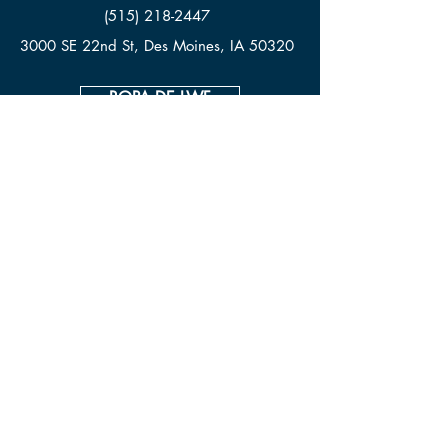
(515) 218-2447
3000 SE 22nd St, Des Moines, IA 50320
ROPA DE LWF
DONAR
CONTACTO
© Living Waters Fellowship
Declaración de accesibilidad de la ADA